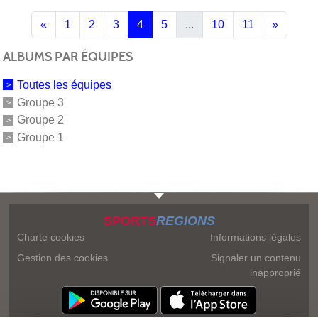
«
1
2
3
4
5
...
10
11
»
ALBUMS PAR ÉQUIPES
Toutes les équipes
Groupe 3
Groupe 2
Groupe 1
SPORTS
REGIONS
Charte cookies
Informations légales
Gestion des cookies
Signaler un contenu
inapproprié